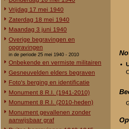
Duitse begravingen 1940-1945
Geen.
Herdenking 8 R.I. 2e Pinksterdag
Relevante links
2e Pinksterdag 2005
Verwijzende document
2e Pinksterdag 2004
-
Zaterdag 18 mei 1940
2e Pinksterdag 2003
-
Monument 8e Regiment 
2e Pinksterdag 1999 - 2002
-
Monument 8e Regiment 
-
Oorlogsherinneringen 
In het nieuws...
-
3-III-8 R.I. (3e Compag
Monument ter nagedachtenis aan
de gesneuvelden van de Vrijwillige
«
3-III-8 R.I.
Landstorm
Eigen redactie, 4 augustus 2014
Restauratie 8 R.I.-monument
Eigen redactie, 12 april 2010
Opening tentoonstelling 'Daar
spraken wij nooit over...'
Eigen redactie, 23 november 2005
Herinrichting informatiecentrum
Eigen redactie, april/mei 2005
Onthulling nieuw monument
Eigen redactie, 21 april 2005
Vervanging grafstenen
Eigen redactie, najaar 2003