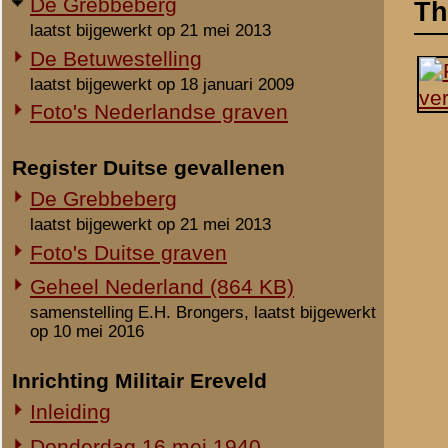
laatst bijgewerkt op 21 mei 2013
Foto's Duitse graven
Geheel Nederland (864 KB)
samenstelling E.H. Brongers, laatst bijgewerkt
op 10 mei 2016
Inrichting Militair Ereveld
Inleiding
Donderdag 16 mei 1940
Vrijdag 17 mei 1940
Zaterdag 18 mei 1940
Maandag 3 juni 1940
Overige begravingen en
opgravingen
Notities
in de periode 25 mei 1940 - 2010
Onbekende en vermiste militairen
Uit het rapport Sellies
Op 18 mei 1940 gevonde
Gesneuvelden elders begraven
Foto's berging en identificatie
Beeldmateriaal
Monument 8 R.I. (1941-2010)
Monument 8 R.I. (2010-heden)
Geen.
Monument gevallenen zonder
Opmerkingen
aanwijsbaar graf