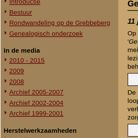
2009
2008
Archief 2005-2007
De voornaamste activiteite
loopgraaf en de gerestaur
Archief 2002-2004
verkrijgbaar in het informa
Archief 1999-2001
zorgen dat de diverse loka
Herstelwerkzaamheden
Inleiding
Bij kazemat S-17 - die dag 
Restauratie kazemat S17
ook hedendaagse drankjes w
aanvaard.
Oplevering kazemat S17
22 juni 2002
Getuigenissen op de Berg
Soldaten exerceren in aut
Lionsclub "De Grebbeleeuw" schiet
(geweren, lichte en zware 
te hulp
zullen het beeld op de ber
Restauratie kazemat S15
Marechaussee ervoor zorg
Oplevering kazemat S15
17 mei 2003
Reconstructie loopgravenstelsel
Met ouderwetse veldtelefoo
en kazemat. Tevens is er z
Oplevering loopgravenstelsel
doeken vertellen langs die
11 september 2004
Getuigenissen op de Berg
11 juni 2005