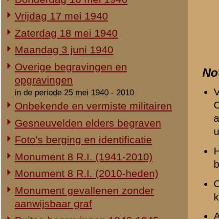
Duitse begravingen 1940-1945
Herdenking 8 R.I. 2e Pinksterdag
Beeldmateriaal
2e Pinksterdag 2005
Geen.
2e Pinksterdag 2004
2e Pinksterdag 2003
Opmerkingen
2e Pinksterdag 1999 - 2002
Geen.
In het nieuws...
Relevante links
Monument ter nagedachtenis aan
de gesneuvelden van de Vrijwillige
Verwijzende document
Landstorm
-
Verslag van Kapitein H
Eigen redactie, 4 augustus 2014
Restauratie 8 R.I.-monument
Eigen redactie, 12 april 2010
«
2e Comp. Aan- en Afvoer
Opening tentoonstelling 'Daar
spraken wij nooit over...'
Eigen redactie, 23 november 2005
Herinrichting informatiecentrum
Eigen redactie, april/mei 2005
Onthulling nieuw monument
Eigen redactie, 21 april 2005
Vervanging grafstenen
Eigen redactie, najaar 2003