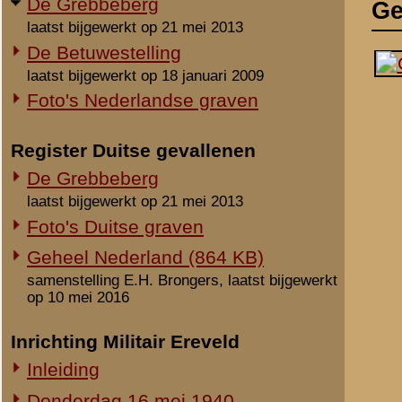
laatst bijgewerkt op 21 mei 2013
Foto's Duitse graven
Geheel Nederland (864 KB)
samenstelling E.H. Brongers, laatst bijgewerkt
op 10 mei 2016
Inrichting Militair Ereveld
Inleiding
Donderdag 16 mei 1940
Vrijdag 17 mei 1940
Zaterdag 18 mei 1940
Maandag 3 juni 1940
Overige begravingen en
Notities
opgravingen
Volgens het gevechtsver
in de periode 25 mei 1940 - 2010
C.A.At.) sneuvelde diens
Onbekende en vermiste militairen
artilleriebeschieting op
Gesneuvelden elders begraven
uitleveren van munitie 
Foto's berging en identificatie
Het stoffelijk overschot
Monument 8 R.I. (1941-2010)
begraven als Onbekend S
Monument 8 R.I. (2010-heden)
Op 15 juli 1940 herbegr
Monument gevallenen zonder
koopgraf werd geschonk
aanwijsbaar graf
Als doodsoorzaak staat 