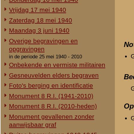
Duitse begravingen 1940-1945
Relevante links
Verwijzende document
Herdenking 8 R.I. 2e Pinksterdag
-
Gesneuvelden elders 
2e Pinksterdag 2005
-
Verslag van sergeant S
2e Pinksterdag 2004
2e Pinksterdag 2003
«
2-III-24 R.I.
2e Pinksterdag 1999 - 2002
In het nieuws...
Monument ter nagedachtenis aan
de gesneuvelden van de Vrijwillige
Landstorm
Eigen redactie, 4 augustus 2014
Restauratie 8 R.I.-monument
Eigen redactie, 12 april 2010
Opening tentoonstelling 'Daar
spraken wij nooit over...'
Eigen redactie, 23 november 2005
Herinrichting informatiecentrum
Eigen redactie, april/mei 2005
Onthulling nieuw monument
Eigen redactie, 21 april 2005
Vervanging grafstenen
Eigen redactie, najaar 2003