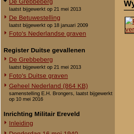
laatst bijgewerkt op 21 mei 2013
Foto's Duitse graven
Geheel Nederland (864 KB)
samenstelling E.H. Brongers, laatst bijgewerkt
op 10 mei 2016
Inrichting Militair Ereveld
Inleiding
Donderdag 16 mei 1940
Vrijdag 17 mei 1940
Zaterdag 18 mei 1940
Maandag 3 juni 1940
Overige begravingen en
Notities
opgravingen
Geen.
in de periode 25 mei 1940 - 2010
Onbekende en vermiste militairen
Gesneuvelden elders begraven
Beeldmateriaal
Foto's berging en identificatie
Geen.
Monument 8 R.I. (1941-2010)
Opmerkingen
Monument 8 R.I. (2010-heden)
Monument gevallenen zonder
Geen.
aanwijsbaar graf