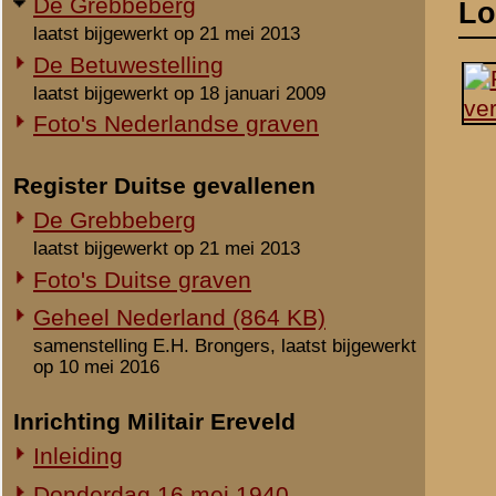
laatst bijgewerkt op 21 mei 2013
Foto's Duitse graven
Geheel Nederland (864 KB)
samenstelling E.H. Brongers, laatst bijgewerkt
op 10 mei 2016
Inrichting Militair Ereveld
Inleiding
Donderdag 16 mei 1940
Vrijdag 17 mei 1940
Zaterdag 18 mei 1940
Maandag 3 juni 1940
Overige begravingen en
Notities
opgravingen
Uit het rapport Sellies
in de periode 25 mei 1940 - 2010
Gevonden op 16 mei 194
Onbekende en vermiste militairen
Gesneuvelden elders begraven
11 Bt 6-veld werd pas o
Grebbeberg. Vandaar wer
Foto's berging en identificatie
11.RI naar de Grebbeberg
Monument 8 R.I. (1941-2010)
wegens aanhoudend vuur 
Monument 8 R.I. (2010-heden)
hoogte van het huidige 
Monument gevallenen zonder
langs de Grebbeweg in st
aanwijsbaar graf
de kruising Heimerstein
en twee stukken gestaff