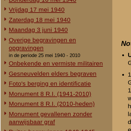
Duitse begravingen 1940-1945
stoot langs de Grebbeweg
resterende stukken ging
Herdenking 8 R.I. 2e Pinksterdag
Gesneuveld op 12 mei. 
2e Pinksterdag 2005
2e Pinksterdag 2004
Beeldmateriaal
2e Pinksterdag 2003
2e Pinksterdag 1999 - 2002
In het nieuws...
Opmerkingen
Monument ter nagedachtenis aan
de gesneuvelden van de Vrijwillige
Louis Kok is (kort) voor 
Landstorm
Veld.
Eigen redactie, 4 augustus 2014
Restauratie 8 R.I.-monument
Relevante links
Eigen redactie, 12 april 2010
Opening tentoonstelling 'Daar
Verwijzende document
spraken wij nooit over...'
-
Donderdag 16 mei 194
Eigen redactie, 23 november 2005
Gedeelde afbeeldingen
Herinrichting informatiecentrum
-
Hendricus Johannes d
Eigen redactie, april/mei 2005
-
Johannes Hendrikus Eij
Onthulling nieuw monument
-
Jan Lok
Eigen redactie, 21 april 2005
-
Johannes Hendrikus v
Vervanging grafstenen
-
Willem Lutje Schipholt
Eigen redactie, najaar 2003