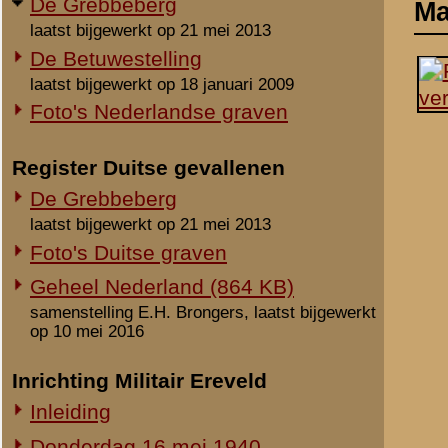
laatst bijgewerkt op 21 mei 2013
Foto's Duitse graven
Geheel Nederland (864 KB)
samenstelling E.H. Brongers, laatst bijgewerkt
op 10 mei 2016
Inrichting Militair Ereveld
Inleiding
Donderdag 16 mei 1940
Vrijdag 17 mei 1940
Zaterdag 18 mei 1940
Maandag 3 juni 1940
Overige begravingen en
opgravingen
Notities
in de periode 25 mei 1940 - 2010
Onbekende en vermiste militairen
Uit het rapport Sellies
Op 18 mei 1940 gevonden
Gesneuvelden elders begraven
Rhenen - Wageningen.
Foto's berging en identificatie
Monument 8 R.I. (1941-2010)
Beeldmateriaal
Monument 8 R.I. (2010-heden)
Monument gevallenen zonder
aanwijsbaar graf