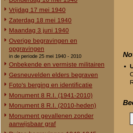
Duitse begravingen 1940-1945
Opmerkingen
Geen.
Herdenking 8 R.I. 2e Pinksterdag
2e Pinksterdag 2005
Relevante links
2e Pinksterdag 2004
Verwijzende document
2e Pinksterdag 2003
-
Zaterdag 18 mei 1940
2e Pinksterdag 1999 - 2002
-
Monument 8e Regiment 
-
Monument 8e Regiment 
In het nieuws...
Monument ter nagedachtenis aan
«
Johan Riggeling
de gesneuvelden van de Vrijwillige
Landstorm
Eigen redactie, 4 augustus 2014
Restauratie 8 R.I.-monument
Eigen redactie, 12 april 2010
Opening tentoonstelling 'Daar
spraken wij nooit over...'
Eigen redactie, 23 november 2005
Herinrichting informatiecentrum
Eigen redactie, april/mei 2005
Onthulling nieuw monument
Eigen redactie, 21 april 2005
Vervanging grafstenen
Eigen redactie, najaar 2003