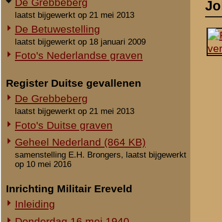
laatst bijgewerkt op 21 mei 2013
Foto's Duitse graven
Geheel Nederland (864 KB)
samenstelling E.H. Brongers, laatst bijgewerkt
op 10 mei 2016
Inrichting Militair Ereveld
Inleiding
Donderdag 16 mei 1940
Vrijdag 17 mei 1940
Zaterdag 18 mei 1940
Maandag 3 juni 1940
Overige begravingen en
opgravingen
Notities
in de periode 25 mei 1940 - 2010
Onbekende en vermiste militairen
Uit het rapport Sellies
Veldgraf gelegen langs 
Gesneuvelden elders begraven
herbegraven op de Greb
Foto's berging en identificatie
Monument 8 R.I. (1941-2010)
Beeldmateriaal
Monument 8 R.I. (2010-heden)
Monument gevallenen zonder
aanwijsbaar graf