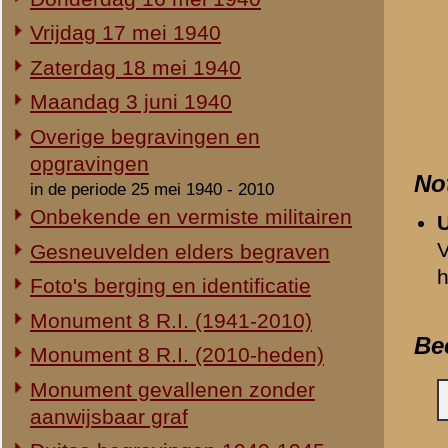
Duitse begravingen 1940-1945
Opmerkingen
Geen.
Herdenking 8 R.I. 2e Pinksterdag
2e Pinksterdag 2005
Relevante links
2e Pinksterdag 2004
Verwijzende document
2e Pinksterdag 2003
-
Verhoor van sergeant-m
2e Pinksterdag 1999 - 2002
-
Monument 8e Regiment 
-
Maandag 3 juni 1940
In het nieuws...
-
Monument 8e Regiment 
Monument ter nagedachtenis aan
-
Schrijven aan de famil
de gesneuvelden van de Vrijwillige
-
De gebeurtenissen rond 
Landstorm
-
Verklaring van sergean
Eigen redactie, 4 augustus 2014
Gedeelde afbeeldingen
Restauratie 8 R.I.-monument
-
Andreas Johannes van
Eigen redactie, 12 april 2010
-
Hendrikus Cornelis van
Opening tentoonstelling 'Daar
-
Albert Hilberdink
spraken wij nooit over...'
-
Theodorus Martinus Be
Eigen redactie, 23 november 2005
-
Govert Visser
Herinrichting informatiecentrum
-
Willem Bernard Kolk
Eigen redactie, april/mei 2005
-
Jacob Koenraad Krikk
Onthulling nieuw monument
-
Jacob de Leth
Eigen redactie, 21 april 2005
-
Andries Johannes Riso
Vervanging grafstenen
-
Hendricus Johannes P
Eigen redactie, najaar 2003