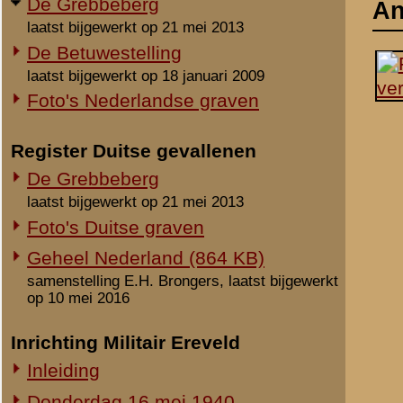
laatst bijgewerkt op 21 mei 2013
Foto's Duitse graven
Geheel Nederland (864 KB)
samenstelling E.H. Brongers, laatst bijgewerkt
op 10 mei 2016
Inrichting Militair Ereveld
Inleiding
Donderdag 16 mei 1940
Vrijdag 17 mei 1940
Zaterdag 18 mei 1940
Maandag 3 juni 1940
Overige begravingen en
opgravingen
Notities
in de periode 25 mei 1940 - 2010
Onbekende en vermiste militairen
Uit het rapport Sellies
Gevonden op 17 mei 1940
Gesneuvelden elders begraven
Foto's berging en identificatie
Beeldmateriaal
Monument 8 R.I. (1941-2010)
Monument 8 R.I. (2010-heden)
Monument gevallenen zonder
aanwijsbaar graf