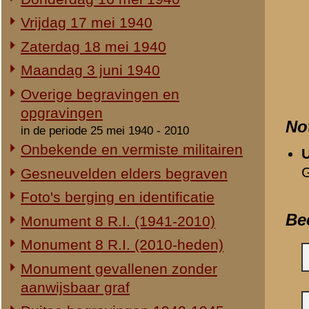
Duitse begravingen 1940-1945
Herdenking 8 R.I. 2e Pinksterdag
2e Pinksterdag 2005
Opmerkingen
2e Pinksterdag 2004
2e Pinksterdag 2003
Geen.
2e Pinksterdag 1999 - 2002
Relevante links
In het nieuws...
Verwijzende document
Monument ter nagedachtenis aan
-
Vrijdag 17 mei 1940
de gesneuvelden van de Vrijwillige
-
Van bloeiende Betuwe
Landstorm
-
Schrijven van korporaa
Eigen redactie, 4 augustus 2014
Restauratie 8 R.I.-monument
Gedeelde afbeeldingen
Eigen redactie, 12 april 2010
-
Hendrikus Christianus 
Opening tentoonstelling 'Daar
-
Jan Machiel van Baeke
spraken wij nooit over...'
-
Herman Heck
Eigen redactie, 23 november 2005
-
Sjoert van Straten
Herinrichting informatiecentrum
-
Jacob Visser
Eigen redactie, april/mei 2005
-
Adriaan van den Hof
Onthulling nieuw monument
-
Johannes Schuilenbur
Eigen redactie, 21 april 2005
-
Petrus Johannes Bodd
Vervanging grafstenen
-
Wilhelmus Theodorus v
Eigen redactie, najaar 2003
-
Willem Antonie van Lit