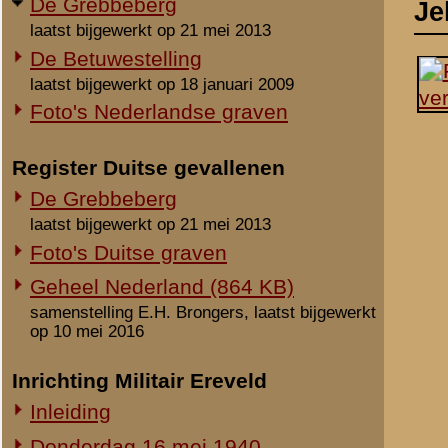
laatst bijgewerkt op 21 mei 2013
Foto's Duitse graven
Geheel Nederland (864 KB)
samenstelling E.H. Brongers, laatst bijgewerkt
op 10 mei 2016
Inrichting Militair Ereveld
Inleiding
Donderdag 16 mei 1940
Vrijdag 17 mei 1940
Zaterdag 18 mei 1940
Maandag 3 juni 1940
Overige begravingen en
Notities
opgravingen
Uit het rapport Sellies
in de periode 25 mei 1940 - 2010
Op 16 mei 1940 gevonden
Onbekende en vermiste militairen
Gesneuvelden elders begraven
Werd gedood tijdens een
Foto's berging en identificatie
Monument 8 R.I. (1941-2010)
Beeldmateriaal
Monument 8 R.I. (2010-heden)
Geen.
Monument gevallenen zonder
aanwijsbaar graf
Opmerkingen