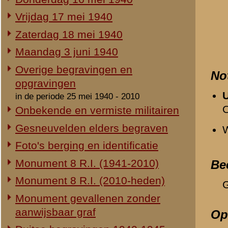
Duitse begravingen 1940-1945
Geen.
Herdenking 8 R.I. 2e Pinksterdag
Relevante links
2e Pinksterdag 2005
Verwijzende document
2e Pinksterdag 2004
-
Gevechtsbericht van r
2e Pinksterdag 2003
-
Donderdag 16 mei 194
2e Pinksterdag 1999 - 2002
-
Eert de gevallenen
In het nieuws...
«
3-I-46 R.I.
Monument ter nagedachtenis aan
de gesneuvelden van de Vrijwillige
Landstorm
Eigen redactie, 4 augustus 2014
Restauratie 8 R.I.-monument
Eigen redactie, 12 april 2010
Opening tentoonstelling 'Daar
spraken wij nooit over...'
Eigen redactie, 23 november 2005
Herinrichting informatiecentrum
Eigen redactie, april/mei 2005
Onthulling nieuw monument
Eigen redactie, 21 april 2005
Vervanging grafstenen
Eigen redactie, najaar 2003