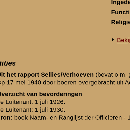
en:
ichtig sergeant H. van Lieshout
:
k
metti
uwalda
pitein H.J.Ch. Louman
1940 van reserve-kapitein H.J.Ch. Louman