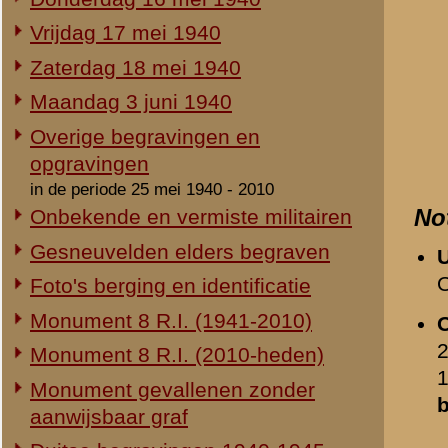
Duitse begravingen 1940-1945
Beeldmateriaal
Herdenking 8 R.I. 2e Pinksterdag
2e Pinksterdag 2005
2e Pinksterdag 2004
Opmerkingen
2e Pinksterdag 2003
Geen.
2e Pinksterdag 1999 - 2002
Relevante links
In het nieuws...
Monument ter nagedachtenis aan
Verwijzende document
de gesneuvelden van de Vrijwillige
-
Vrijdag 17 mei 1940
Landstorm
-
Verklaring van dienstpl
Eigen redactie, 4 augustus 2014
Gedeelde afbeeldingen
Restauratie 8 R.I.-monument
-
Jan Hendrik Stemerdin
Eigen redactie, 12 april 2010
-
Johan Henri Azon Jaco
Opening tentoonstelling 'Daar
-
Gerrit Jan Stulen
spraken wij nooit over...'
-
Ferdinand Hoogewerff
Eigen redactie, 23 november 2005
-
Johannes Christiaan B
Herinrichting informatiecentrum
-
Marcel Adolf Mignot
Eigen redactie, april/mei 2005
-
Albertus Veldhuizen
Onthulling nieuw monument
Eigen redactie, 21 april 2005
Dagboek van reserve-ka
Vervanging grafstenen
Gevechtsbericht 13 mei 
Eigen redactie, najaar 2003