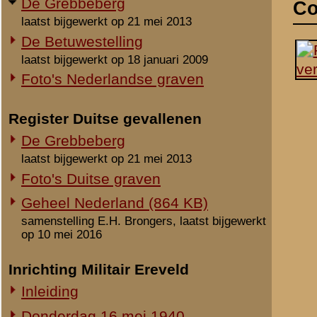
laatst bijgewerkt op 21 mei 2013
Foto's Duitse graven
Geheel Nederland (864 KB)
samenstelling E.H. Brongers, laatst bijgewerkt
op 10 mei 2016
Inrichting Militair Ereveld
Inleiding
Donderdag 16 mei 1940
Vrijdag 17 mei 1940
Zaterdag 18 mei 1940
Maandag 3 juni 1940
Overige begravingen en
opgravingen
in de periode 25 mei 1940 - 2010
Notities
Onbekende en vermiste militairen
Gesneuvelden elders begraven
Uit het rapport Sellies
Op 17 mei 1940 door boe
Foto's berging en identificatie
Monument 8 R.I. (1941-2010)
Overzicht van bevorde
2e Luitenant: 1 juli 1926
Monument 8 R.I. (2010-heden)
1e Luitenant: 1 juli 1930
Monument gevallenen zonder
bron:
boek Naam- en Rang
aanwijsbaar graf