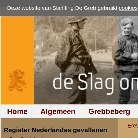
Deze website van Stichting De Greb gebruikt
cookies
om bezoekersaantallen te me
Home
Algemeen
Grebbeberg
Betuwestelling
Ereveld
»
De Grebbeberg
»
Infa
Register Nederlandse gevallenen
De Grebbeberg
Cornelis Leendertz
laatst bijgewerkt op 21 mei 2013
De Betuwestelling
laatst bijgewerkt op 18 januari 2009
Foto's Nederlandse graven
Register Duitse gevallenen
De Grebbeberg