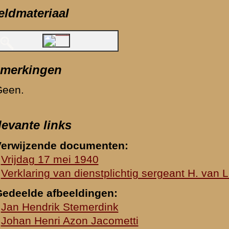
Joha
waarden
|
Begrippenlijst
|
Veelgestelde vragen
|
Afkortingen