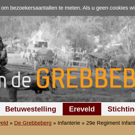
ten. Als u geen cookies wilt toestaan kunt u
hier klikken
.
Accepteer cookies
Ereveld
Stichting
Discussiegroep
Zoeken
Hel
nterie
»
29e Regiment Infanterie
»
3-III-29 R.I.
Reserve 1ste Luitenant Infanterie
3-III-29 R.I.
Voornaam:
Cornelis
Achternaam:
Leendertz
Geboortedatum:
19 juni 1901