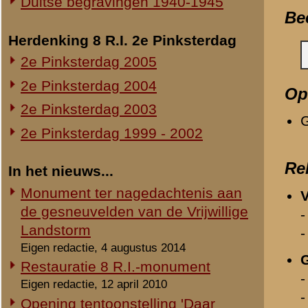
Schade op ereveld door storm
Eigen redactie, 27 oktober 2002
«
3-III-29 R.I.
Voortgang bouw nieuw
documentatiecentrum
Eigen redactie, voorjaar 2002
Nieuw documentatiecentrum
Rhenense Betuwse Courant, 16 januari 2002
© 1998-2026
Stichting De Greb
|
Overzicht recente aanvullingen
|
Gebruiksvoor