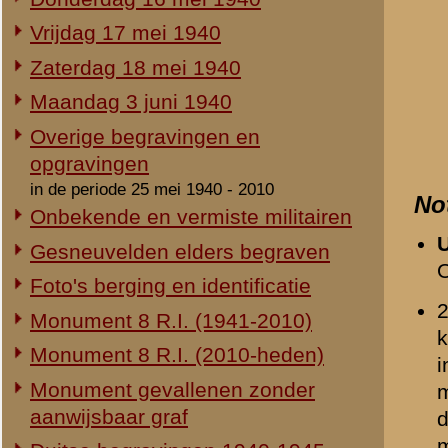
Duitse begravingen 1940-1945
Herdenking 8 R.I. 2e Pinksterdag
Beeldmateriaal
2e Pinksterdag 2005
2e Pinksterdag 2004
2e Pinksterdag 2003
2e Pinksterdag 1999 - 2002
In het nieuws...
Monument ter nagedachtenis aan
de gesneuvelden van de Vrijwillige
Landstorm
Eigen redactie, 4 augustus 2014
Opmerkingen
Restauratie 8 R.I.-monument
Geen.
Eigen redactie, 12 april 2010
Opening tentoonstelling 'Daar
spraken wij nooit over...'
Eigen redactie, 23 november 2005
Herinrichting informatiecentrum
Relevante links
Eigen redactie, april/mei 2005
Onthulling nieuw monument
Verwijzende document
Eigen redactie, 21 april 2005
-
Schrijven van reserve-
Vervanging grafstenen
-
Zaterdag 18 mei 1940
Eigen redactie, najaar 2003
-
Verslag van de ervarin