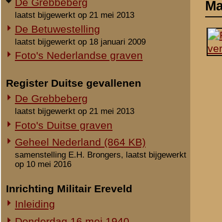
laatst bijgewerkt op 21 mei 2013
Foto's Duitse graven
Geheel Nederland (864 KB)
samenstelling E.H. Brongers, laatst bijgewerkt
op 10 mei 2016
Inrichting Militair Ereveld
Inleiding
Donderdag 16 mei 1940
Vrijdag 17 mei 1940
Zaterdag 18 mei 1940
Maandag 3 juni 1940
Overige begravingen en
opgravingen
in de periode 25 mei 1940 - 2010
Notities
Onbekende en vermiste militairen
Uit het rapport Sellies
Gesneuvelden elders begraven
Op 18 mei 1940 gevonden
Foto's berging en identificatie
2-I-46.RI vormde de beze
Monument 8 R.I. (1941-2010)
kort na het middaguur op
Monument 8 R.I. (2010-heden)
ineens. Anderen raakten
Monument gevallenen zonder
mei als gesneuveld gereg
aanwijsbaar graf
drie in aanmerking voor
man van 2-I-46.RI sneuv