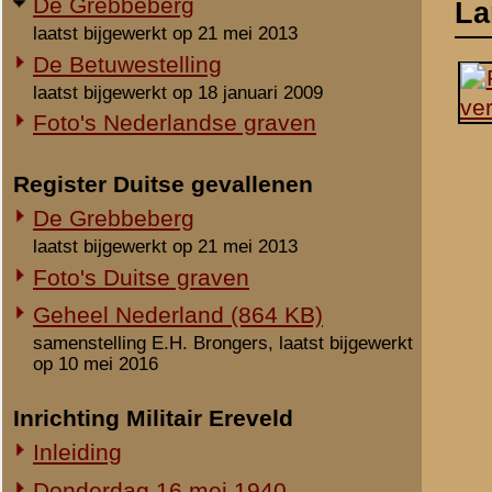
laatst bijgewerkt op 21 mei 2013
Foto's Duitse graven
Geheel Nederland (864 KB)
samenstelling E.H. Brongers, laatst bijgewerkt
op 10 mei 2016
Inrichting Militair Ereveld
Inleiding
Donderdag 16 mei 1940
Vrijdag 17 mei 1940
Zaterdag 18 mei 1940
Maandag 3 juni 1940
Overige begravingen en
opgravingen
Notities
in de periode 25 mei 1940 - 2010
Onbekende en vermiste militairen
Uit het rapport Sellies
Op 18 mei 1940 gevonden
Gesneuvelden elders begraven
Foto's berging en identificatie
Beeldmateriaal
Monument 8 R.I. (1941-2010)
Monument 8 R.I. (2010-heden)
Monument gevallenen zonder
aanwijsbaar graf
Opmerkingen