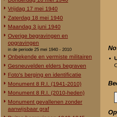
Duitse begravingen 1940-1945
Geen.
Herdenking 8 R.I. 2e Pinksterdag
Relevante links
2e Pinksterdag 2005
2e Pinksterdag 2004
Verwijzende document
-
Zaterdag 18 mei 1940
2e Pinksterdag 2003
-
Monument 8e Regiment 
2e Pinksterdag 1999 - 2002
-
Monument 8e Regiment 
-
De laatste dagen van 
In het nieuws...
-
Rapport inzake de verm
Monument ter nagedachtenis aan
-
Bijlage 2: Verklaring v
de gesneuvelden van de Vrijwillige
-
Bijlage 6: Verklaring v
Landstorm
-
Bijlage 8: Verklaring v
Eigen redactie, 4 augustus 2014
-
Bijlage 3: Verklaring va
Restauratie 8 R.I.-monument
-
Bijlage 7: Verklaring va
Eigen redactie, 12 april 2010
-
Bijlage 1: Verklaring va
Opening tentoonstelling 'Daar
-
Bijlage 1a: Aanvullende
spraken wij nooit over...'
-
Bijlage 4a: Aanvullende
Eigen redactie, 23 november 2005
Gedeelde afbeeldingen
Herinrichting informatiecentrum
-
Hendrikus Antonius H
Eigen redactie, april/mei 2005
-
Bernardus Hendrikus S
Onthulling nieuw monument
-
Hendrikus Johannes T
Eigen redactie, 21 april 2005
-
Pieter Antoon Verhoeff
Vervanging grafstenen
-
Gerhardus Hendrikus 
Eigen redactie, najaar 2003